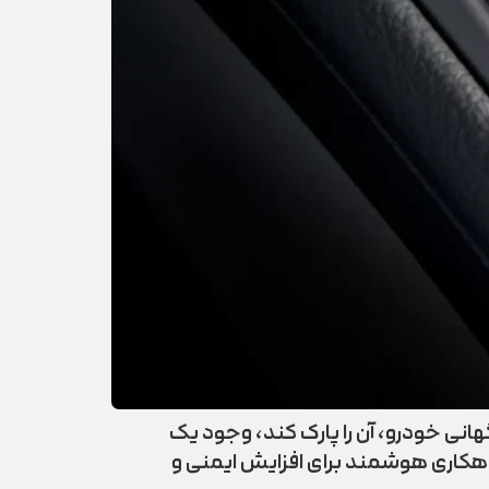
انی خودرو، آن را پارک کند، وجود یک
پارک مطمئن ضروری است. ترمز پارک برقی (Electronic Parking Brake یا به اختصار EPB)، راهکاری هوشمند برای افزایش ایمنی و