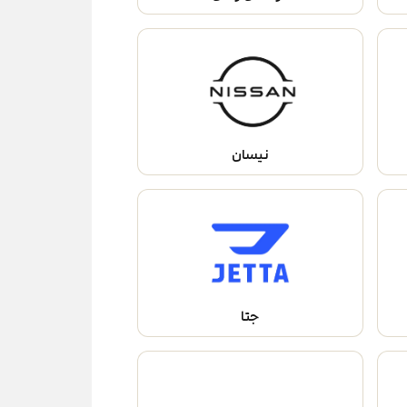
نیسان
جتا