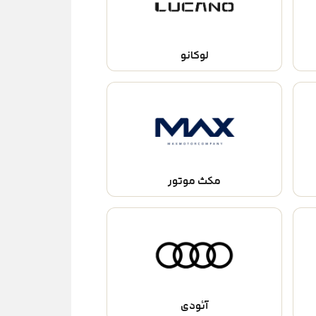
لوکانو
مکث موتور
آئودی