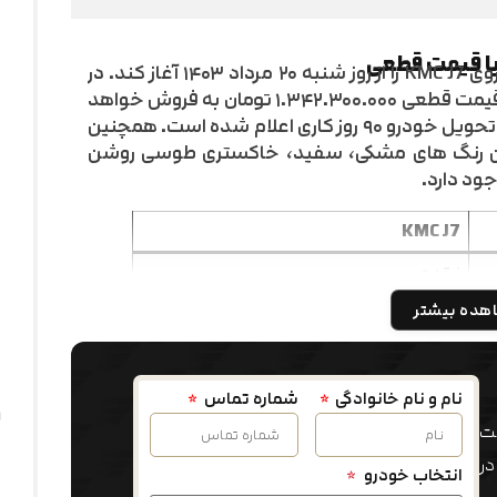
شرکت کرمان موتور قصد دارد تا فروش خودروی KMC J7 را از روز شنبه ۲۰ مرداد ۱۴۰۳ آغاز کند. در
این طرح فروش، J7 فقط به صورت نقدی و با قیمت قطعی ۱.۳۴۲.۳۰۰.۰۰۰ تومان به فروش خواهد
رسید. شایان ذکر است که در این طرح، موعد تحویل خودرو ۹۰ روز کاری اعلام شده است. همچنین
ان انتخاب از میان رنگ های مشکی، سفید، خاکستری طوسی روشن
جود دارد.
KMC J7
نقدی
هده بیشتر
۱۳.۴۲۳.۰۰۰.۰۰۰ ریال
۹۰ روز کاری
۳ درصد ماهیانه
نام و نام خانوادگی
شماره تماس
فت
مشکی، سفید، خاکستری طوسی روشن
متالیک، قرمز، آبی زنگاری و قهوه ای متالیک
در
انتخاب خودرو
*