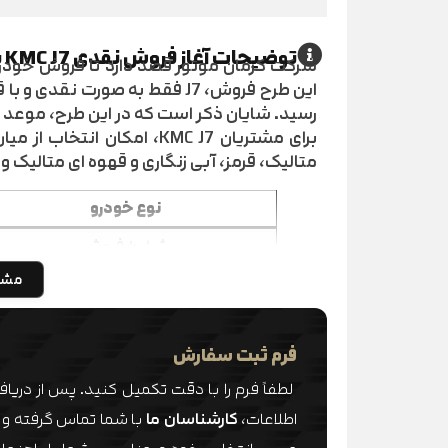
توضیحات آغاز فروش نقدی KMC J7 با قیمت قطعی
برای مشتریان KMC J7، امک
متالیک، قرمز، آبی زنگاری و قهوه ای متالیک و
نوع خودرو
شرایط فروش
مشا
قیمت
موعد تحویل
فرم ثبت سفارش
سود تاخیر در تحویل
لطفاً فرم را با دقت تکمیل کنید. پس از دریا
رنگ ها
اطلاعات،
کارشناسان ما
با شما تماس گرفته و 