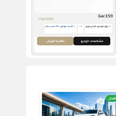
Gac ES9
( Gac ES۹ )
نوع خودرو: کراس‌اوور
-
قدرت موتور: ۱۹۰ اسب‌ بخار
مشخصات خودرو
اطلاعیه فروش
فعال