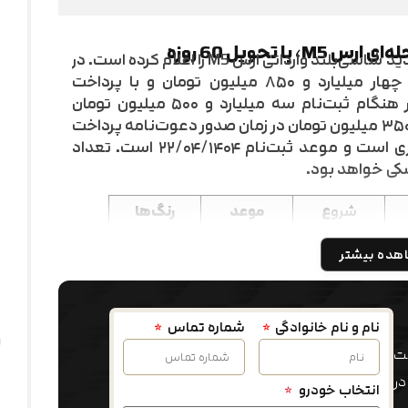
تحویل 60 روزه
شرکت ماموت خودرو شرایط فروش نقدی جدید شاسی‌بلند وارداتی ارس M5 را اعلام کرده است. در
این طرح، خودروی مذکور با قیمت قطعی چهار میلیارد و ۸۵۰ میلیون تومان و با پرداخت
دومرحله‌ای عرضه می‌شود. پیش‌پرداخت در هنگام ثبت‌نام سه میلیارد و ۵۰۰ میلیون تومان
خواهد بود و مابقی مبلغ یعنی یک میلیارد و ۳۵۰ میلیون تومان در زمان صدور دعوت‌نامه پرداخت
خواهد شد. موعد تحویل خودرو ۶۰ روز کاری است و موعد ثبت‌نام ۲۲/۰۴/۱۴۰۴ است. تعداد
کی خواهد بود.
شرو
ع
موعد
رنگ‌ها
ثبت‌نام
تحویل
هده بیشتر
ر
۲۲/۰۴/۱۴۰۴
۶۰ روزه
مشکی
ه
نام و نام خانوادگی
شماره تماس
فت
اموت خودرو از نوع هیبریدی بردافزا است. این یعنی نیروی حرکتی
در
انتخاب خودرو
*
خودرو توسط دو موتور الکتریکی در جلو و عقب تأمین می‌شود که مجموعاً ۴۸۹ اسب بخار قدرت و