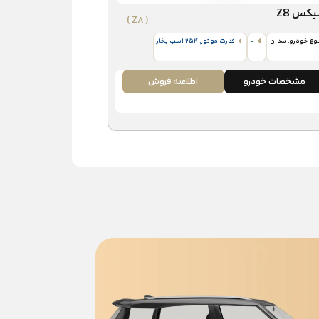
یکس Z8
( Z۸ )
وع خودرو: سدان
-
قدرت موتور: ۲۵۴ اسب‌ بخار
مشخصات خودرو
اطلاعیه فروش