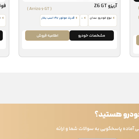
آریزو Z6 GT
فون
( Arrizo ۶ GT )
نوع خودرو: سدان
-
قدرت موتور: ۱۹۷ اسب‌ بخار
ن
مشخصات خودرو
اطلاعیه فروش
خودرو هستید؟
ی آماده پاسخگویی به سوالات شما و ارائه