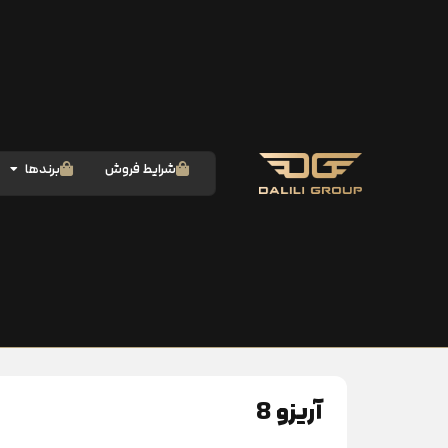
شرایط فروش
برندها
آریزو 8